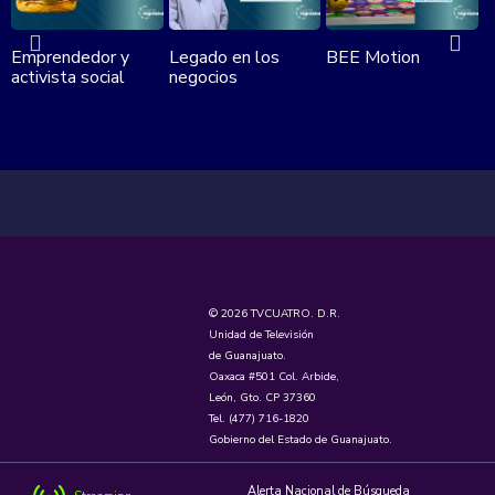
Emprendedor y
Legado en los
BEE Motion
G
activista social
negocios
h
© 2026 TVCUATRO. D.R.
Unidad de Televisión
de Guanajuato.
Oaxaca #501 Col. Arbide,
León, Gto. CP 37360
Tel. (477) 716-1820
Gobierno del Estado de Guanajuato.
Alerta Nacional de Búsqueda