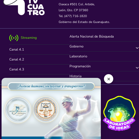
Oaxaca #501 Col. Arbide,
León, Gto. CP 37360
Tel. (477) 716-1820
Gobierno del Estado de Guanajuato.
Alerta Nacional de Búsqueda
Streaming
Gobierno
Canal 4.1
Laboratorio
Canal 4.2
Programación
Canal 4.3
Historia
×
Canal 4.4
Síguenos en
App TVCUATRO