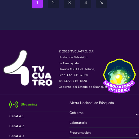
1
2
3
4
© 2026 TVCUATRO. D.R.
Unidad de Televisión
de Guanajuato.
Oaxaca #501 Col. Arbide,
León, Gto. CP 37360
Tel. (477) 716-1820
Gobierno del Estado de Guanajuato.
Alerta Nacional de Búsqueda
Streaming
Gobierno
Canal 4.1
Laboratorio
Canal 4.2
Programación
Canal 4.3