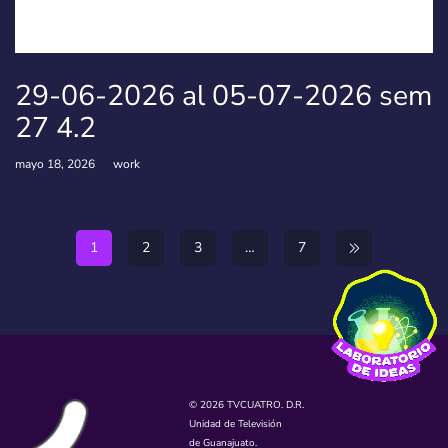
29-06-2026 al 05-07-2026 sem
27 4.2
mayo 18, 2026
work
1
2
3
…
7
© 2026 TVCUATRO. D.R.
Unidad de Televisión
de Guanajuato.