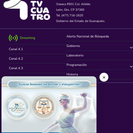
Oaxaca #501 Col. Arbide,
León, Gto. CP 37360
Tel. (477) 716-1820
Gobierno del Estado de Guanajuato.
Alerta Nacional de Búsqueda
Streaming
Gobierno
Canal 4.1
Laboratorio
Canal 4.2
Programación
Canal 4.3
Historia
×
Canal 4.4
Síguenos en
App TVCUATRO