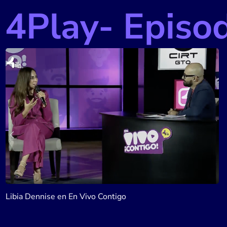
4Play- Episo
La belleza artesanal