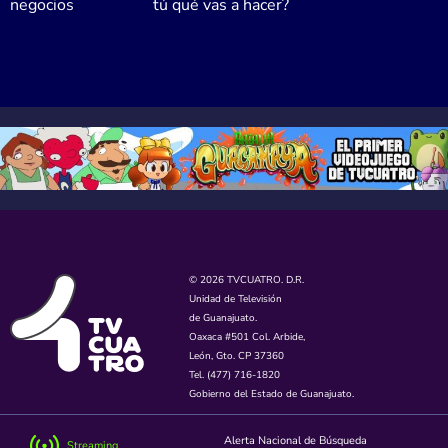
negocios
tú qué vas a hacer?
© 2026 TVCUATRO. D.R.
Unidad de Televisión
de Guanajuato.
Oaxaca #501 Col. Arbide,
León, Gto. CP 37360
Tel. (477) 716-1820
Gobierno del Estado de Guanajuato.
Alerta Nacional de Búsqueda
Streaming