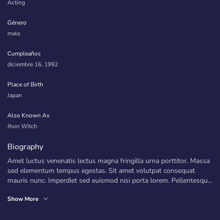
Acting
Género
male
Cumpleaños
diciembre 16, 1992
Place of Birth
Japan
Also Known As
Jhon Witch
Biography
Amet luctus venenatis lectus magna fringilla urna porttitor. Massa
sed elementum tempus egestas. Sit amet volutpat consequat
mauris nunc. Imperdiet sed euismod nisi porta lorem. Pellentesque
elit eget gravida cum. Arcu cursus euismod quis viverra nibh cras
Amet luctus venenatis lectus magna fringilla urna porttitor. Massa
Show More
pulvinar mattis nunc. Sed elementum tempus egestas sed sed
sed elementum tempus egestas. Sit amet volutpat consequat
risus pretium quam vulputate. Vel eros donec ac odio tempor orci
mauris nunc. Imperdiet sed euismod nisi porta lorem. Pellentesque
dapibus ultrices in. Metus dictum at tempor commodo ullamcorper