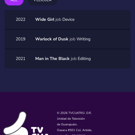
ALL
PELÍCULA
2022
Wide Girl
job
Device
2019
Warlock of Dusk
job
Writing
2021
Man in The Black
job
Editing
© 2026 TVCUATRO. D.R.
Unidad de Televisión
de Guanajuato.
Oaxaca #501 Col. Arbide,