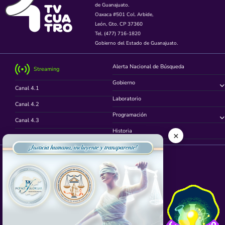
de Guanajuato.
Oaxaca #501 Col. Arbide,
León, Gto. CP 37360
Tel. (477) 716-1820
Gobierno del Estado de Guanajuato.
Alerta Nacional de Búsqueda
Streaming
Gobierno
Canal 4.1
Laboratorio
Canal 4.2
Programación
Canal 4.3
Historia
×
Canal 4.4
Síguenos en
App TVCUATRO