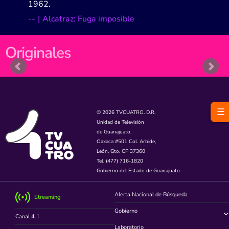
1962.
-
-
|
Alcatraz: Fuga imposible
Originales
☰
© 2026 TVCUATRO. D.R.
Unidad de Televisión
de Guanajuato.
Oaxaca #501 Col. Arbide,
León, Gto. CP 37360
Tel. (477) 716-1820
Gobierno del Estado de Guanajuato.
Alerta Nacional de Búsqueda
Streaming
Gobierno
Canal 4.1
Laboratorio