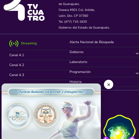
de Guanajuato.
Oaxaca #501 Col. Arbide,
León, Gto. CP 37360
Tel. (477) 716-1820
Gobierno del Estado de Guanajuato.
Alerta Nacional de Búsqueda
Streaming
Gobierno
Canal 4.1
Laboratorio
Canal 4.2
Programación
Canal 4.3
Historia
×
Canal 4.4
Síguenos en
App TVCUATRO