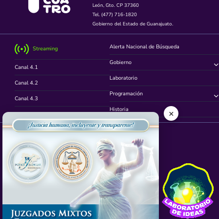
León, Gto. CP 37360
Tel. (477) 716-1820
Gobierno del Estado de Guanajuato.
Alerta Nacional de Búsqueda
Streaming
Gobierno
Canal 4.1
Laboratorio
Canal 4.2
Programación
Canal 4.3
Historia
×
Canal 4.4
Síguenos en
App TVCUATRO