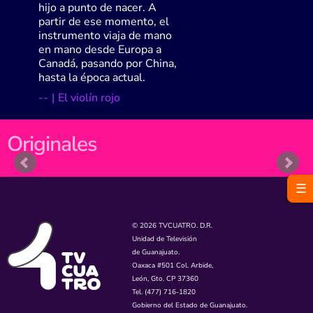
hijo a punto de nacer. A
partir de ese momento, el
instrumento viaja de mano
en mano desde Europa a
Canadá, pasando por China,
hasta la época actual.
-
-
|
El violín rojo
Originales
☰
© 2026 TVCUATRO. D.R.
Unidad de Televisión
de Guanajuato.
Oaxaca #501 Col. Arbide,
León, Gto. CP 37360
Tel. (477) 716-1820
Gobierno del Estado de Guanajuato.