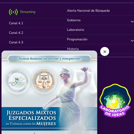
Alerta Nacional de Búsqueda
Streaming
Gobierno
Canal 4.1
Laboratorio
Canal 4.2
Programación
Canal 4.3
Historia
×
Canal 4.4
Síguenos en
App TVCUATRO