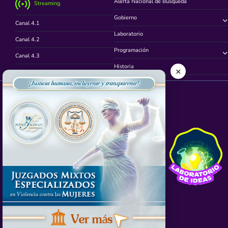
Alerta Nacional de Búsqueda
Streaming
Gobierno
Canal 4.1
Laboratorio
Canal 4.2
Programación
Canal 4.3
Historia
×
Canal 4.4
Síguenos en
App TVCUATRO