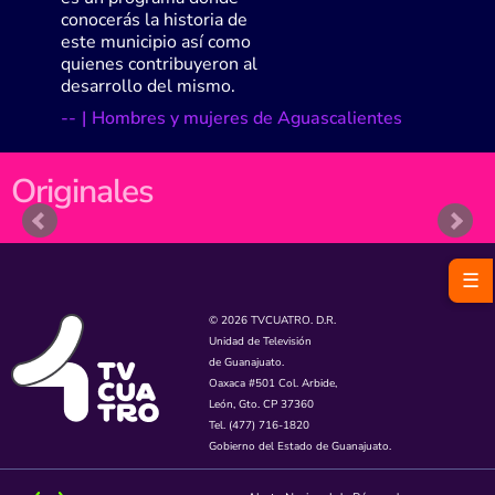
conocerás la historia de
este municipio así como
quienes contribuyeron al
desarrollo del mismo.
-
-
|
Hombres y mujeres de Aguascalientes
Originales
☰
© 2026 TVCUATRO. D.R.
Unidad de Televisión
de Guanajuato.
Oaxaca #501 Col. Arbide,
León, Gto. CP 37360
Tel. (477) 716-1820
Gobierno del Estado de Guanajuato.