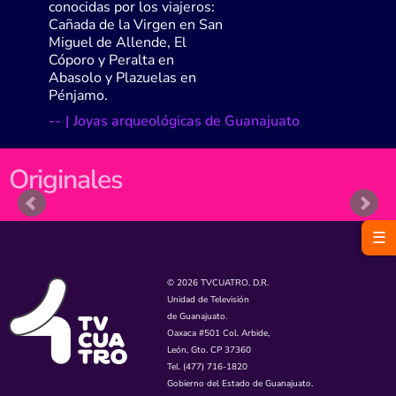
conocidas por los viajeros:
Cañada de la Virgen en San
Miguel de Allende, El
Cóporo y Peralta en
Abasolo y Plazuelas en
Pénjamo.
-
-
|
Joyas arqueológicas de Guanajuato
Originales
☰
© 2026 TVCUATRO. D.R.
Unidad de Televisión
de Guanajuato.
Oaxaca #501 Col. Arbide,
León, Gto. CP 37360
Tel. (477) 716-1820
Gobierno del Estado de Guanajuato.