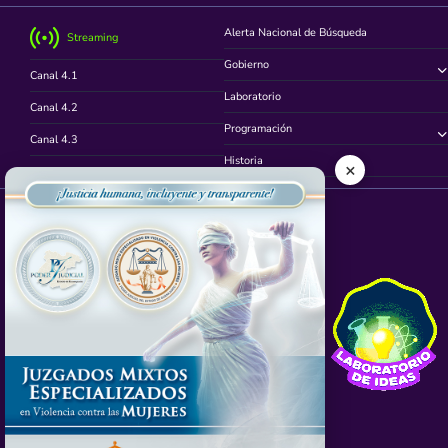
Alerta Nacional de Búsqueda
Streaming
Gobierno
Canal 4.1
Laboratorio
Canal 4.2
Programación
Canal 4.3
Historia
×
Canal 4.4
Síguenos en
App TVCUATRO