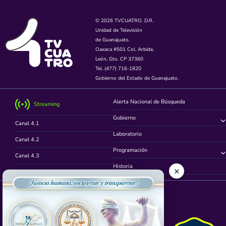
© 2026 TVCUATRO. D.R.
Unidad de Televisión
de Guanajuato.
Oaxaca #501 Col. Arbide,
León, Gto. CP 37360
Tel. (477) 716-1820
Gobierno del Estado de Guanajuato.
Alerta Nacional de Búsqueda
Streaming
Gobierno
Canal 4.1
Laboratorio
Canal 4.2
Programación
Canal 4.3
Historia
×
Canal 4.4
Síguenos en