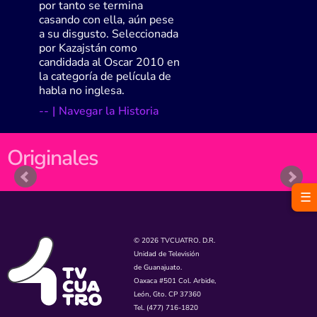
por tanto se termina
casando con ella, aún pese
a su disgusto. Seleccionada
por Kazajstán como
candidada al Oscar 2010 en
la categoría de película de
habla no inglesa.
-
-
|
Navegar la Historia
Originales
☰
© 2026 TVCUATRO. D.R.
Unidad de Televisión
de Guanajuato.
Oaxaca #501 Col. Arbide,
León, Gto. CP 37360
Tel. (477) 716-1820