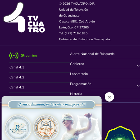
© 2026 TVCUATRO. D.R.
Unidad de Televisión
de Guanajuato.
Oaxaca #501 Col. Arbide,
León, Gto. CP 37360
Tel. (477) 716-1820
Gobierno del Estado de Guanajuato.
Alerta Nacional de Búsqueda
Streaming
Gobierno
Canal 4.1
Laboratorio
Canal 4.2
Programación
Canal 4.3
Historia
×
Canal 4.4
Síguenos en
App TVCUATRO