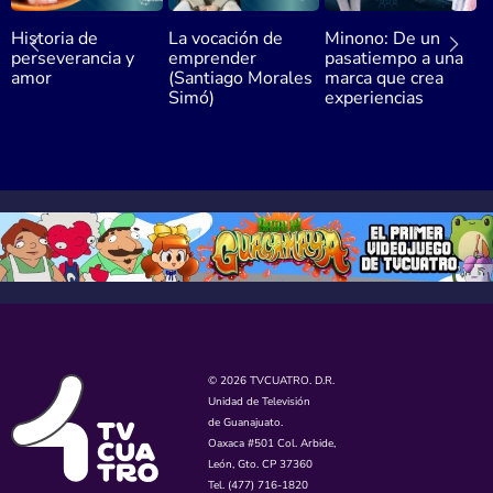
Historia de
La vocación de
Minono: De un
E
perseverancia y
emprender
pasatiempo a una
e
amor
(Santiago Morales
marca que crea
D
Simó)
experiencias
t
4
© 2026 TVCUATRO. D.R.
Unidad de Televisión
de Guanajuato.
Oaxaca #501 Col. Arbide,
León, Gto. CP 37360
Tel. (477) 716-1820