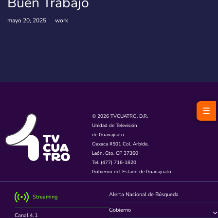
Buen Trabajo
mayo 20, 2025
work
☰
© 2026 TVCUATRO. D.R.
Unidad de Televisión
de Guanajuato.
Oaxaca #501 Col. Arbide,
León, Gto. CP 37360
Tel. (477) 716-1820
Gobierno del Estado de Guanajuato.
Alerta Nacional de Búsqueda
Streaming
Gobierno
Canal 4.1