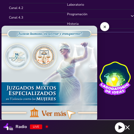
Laboratorio
Canal 4.2
Programación
Canal 4.3
Historia
×
Canal 4.4
Síguenos en
App TVCUATRO
Radio
LIVE