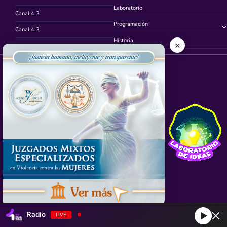
Laboratorio
Canal 4.2
Programación
Canal 4.3
Historia
×
Canal 4.4
Síguenos en
App TVCUATRO
Radio
LIVE