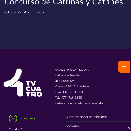
Concurso de Catrinas y Catrines
octubre 29, 2025
work
☰
© 2026 TVCUATRO. D.R.
Unidad de Televisión
de Guanajuato.
Oaxaca #501 Col. Arbide,
León, Gto. CP 37360
Tel. (477) 716-1820
Gobierno del Estado de Guanajuato.
Alerta Nacional de Búsqueda
Streaming
Gobierno
Canal 4.1