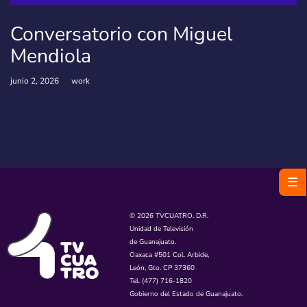
Conversatorio con Miguel
Mendiola
junio 2, 2026
work
☰
© 2026 TVCUATRO. D.R.
Unidad de Televisión
de Guanajuato.
Oaxaca #501 Col. Arbide,
León, Gto. CP 37360
Tel. (477) 716-1820
Gobierno del Estado de Guanajuato.