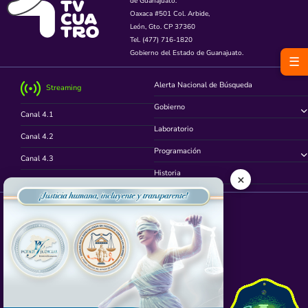
de Guanajuato.
Oaxaca #501 Col. Arbide,
León, Gto. CP 37360
Tel. (477) 716-1820
Gobierno del Estado de Guanajuato.
☰
Alerta Nacional de Búsqueda
Streaming
Gobierno
Canal 4.1
Laboratorio
Canal 4.2
Programación
Canal 4.3
Historia
×
Canal 4.4
Síguenos en
App TVCUATRO