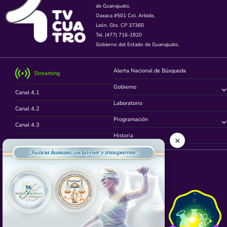
de Guanajuato.
Oaxaca #501 Col. Arbide,
León, Gto. CP 37360
Tel. (477) 716-1820
Gobierno del Estado de Guanajuato.
Alerta Nacional de Búsqueda
Streaming
Gobierno
Canal 4.1
Laboratorio
Canal 4.2
Programación
Canal 4.3
Historia
×
Canal 4.4
Síguenos en
App TVCUATRO