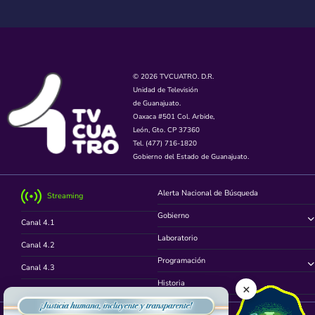
© 2026 TVCUATRO. D.R.
Unidad de Televisión
de Guanajuato.
Oaxaca #501 Col. Arbide,
León, Gto. CP 37360
Tel. (477) 716-1820
Gobierno del Estado de Guanajuato.
Alerta Nacional de Búsqueda
Streaming
Gobierno
Canal 4.1
Laboratorio
Canal 4.2
Programación
Canal 4.3
Historia
×
Canal 4.4