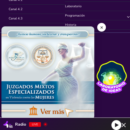
Laboratorio
Canal 4.2
Programación
Canal 4.3
Historia
×
Canal 4.4
Síguenos en
App TVCUATRO
Radio
LIVE