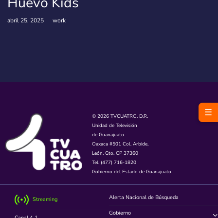
Huevo Kids
abril 25, 2025
work
☰
© 2026 TVCUATRO. D.R.
Unidad de Televisión
de Guanajuato.
Oaxaca #501 Col. Arbide,
León, Gto. CP 37360
Tel. (477) 716-1820
Gobierno del Estado de Guanajuato.
Alerta Nacional de Búsqueda
Streaming
Gobierno
Canal 4.1