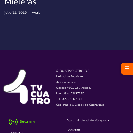
Mieleras
julio 22, 2025
work
☰
© 2026 TVCUATRO. D.R.
Unidad de Televisión
de Guanajuato.
Oaxaca #501 Col. Arbide,
León, Gto. CP 37360
Tel. (477) 716-1820
Gobierno del Estado de Guanajuato.
Alerta Nacional de Búsqueda
Streaming
Gobierno
Canal 4.1