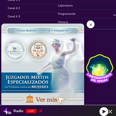
Laboratorio
Canal 4.2
Programación
Canal 4.3
Historia
×
Canal 4.4
Síguenos en
App TVCUATRO
Radio
LIVE