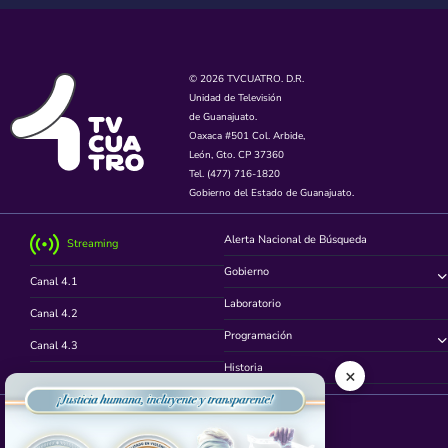
© 2026 TVCUATRO. D.R.
Unidad de Televisión
de Guanajuato.
Oaxaca #501 Col. Arbide,
León, Gto. CP 37360
Tel. (477) 716-1820
Gobierno del Estado de Guanajuato.
Alerta Nacional de Búsqueda
Streaming
Gobierno
Canal 4.1
Laboratorio
Canal 4.2
Programación
Canal 4.3
Historia
×
Canal 4.4
Síguenos en