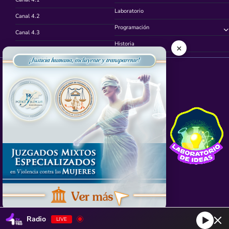
Laboratorio
Canal 4.2
Programación
Canal 4.3
Historia
×
Canal 4.4
Síguenos en
App TVCUATRO
Radio
LIVE