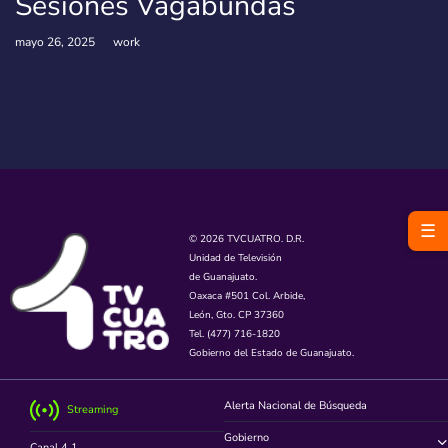
Sesiones Vagabundas
mayo 26, 2025
work
☰
© 2026 TVCUATRO. D.R.
Unidad de Televisión
de Guanajuato.
Oaxaca #501 Col. Arbide,
León, Gto. CP 37360
Tel. (477) 716-1820
Gobierno del Estado de Guanajuato.
Alerta Nacional de Búsqueda
Streaming
Gobierno
Canal 4.1