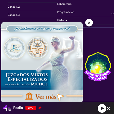
Laboratorio
Canal 4.2
Programación
Canal 4.3
Historia
×
Canal 4.4
Síguenos en
App TVCUATRO
Radio
LIVE