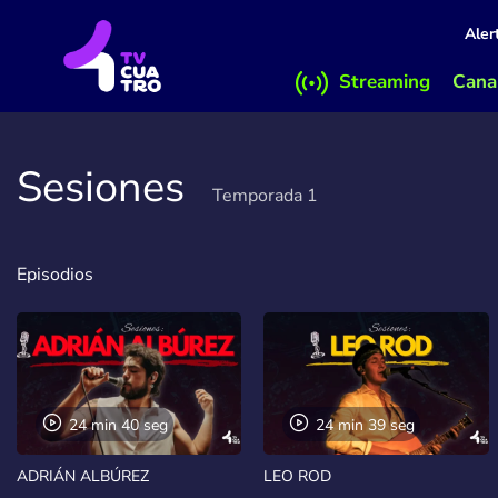
Aler
Streaming
Canal
Sesiones
Temporada 1
Episodios
24 min 40 seg
24 min 39 seg
ADRIÁN ALBÚREZ
LEO ROD