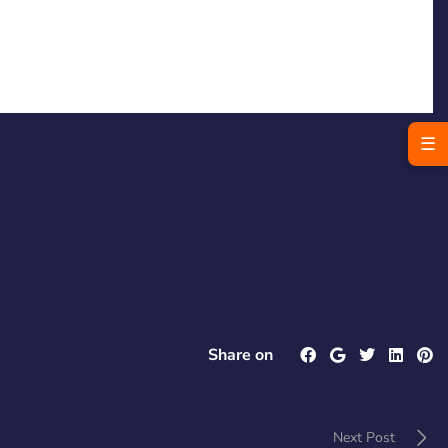
☰
Share on
Next Post