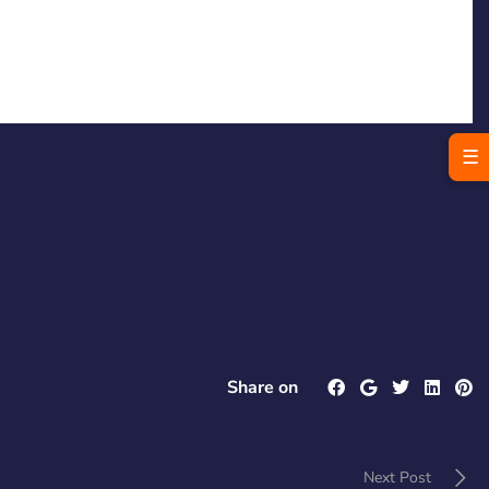
☰
Share on
Next Post