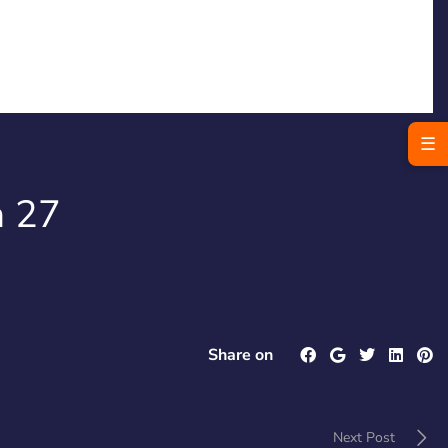
☰
a 27
Share on
Next Post