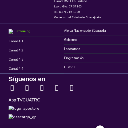
Oaxaca #501 Col. Arbide,
León, Gto. CP 37360
Tel. (477) 716-1820
Gobierno del Estado de Guanajuato.
Alerta Nacional de Búsqueda
Streaming
Gobierno
Canal 4.1
Laboratorio
Canal 4.2
Programación
Canal 4.3
Historia
Canal 4.4
Síguenos en
App TVCUATRO