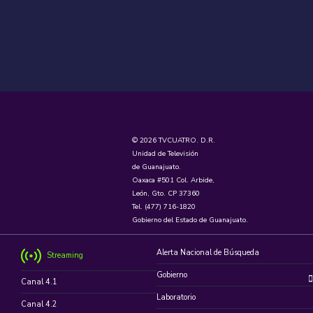
© 2026 TVCUATRO. D.R.
Unidad de Televisión
de Guanajuato.
Oaxaca #501 Col. Arbide,
León, Gto. CP 37360
Tel. (477) 716-1820
Gobierno del Estado de Guanajuato.
Alerta Nacional de Búsqueda
Streaming
Gobierno
Canal 4.1
Laboratorio
Canal 4.2