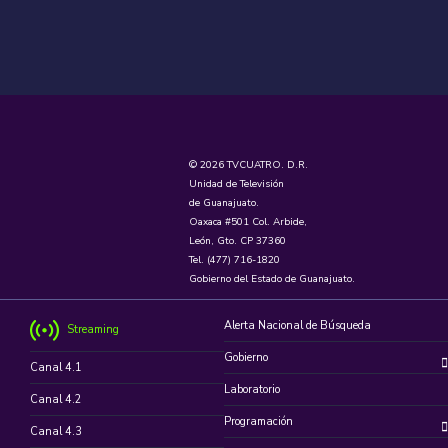
© 2026 TVCUATRO. D.R.
Unidad de Televisión
de Guanajuato.
Oaxaca #501 Col. Arbide,
León, Gto. CP 37360
Tel. (477) 716-1820
Gobierno del Estado de Guanajuato.
Alerta Nacional de Búsqueda
Streaming
Gobierno
Canal 4.1
Laboratorio
Canal 4.2
Programación
Canal 4.3