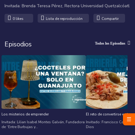
Invitada: Brenda Teresa Pérez, Rectora Universidad Quetzalcóatl
0
likes
Lista de reproducción
Compartir
Episodios
Todos los Episodios
Los misterios de emprender
El reto de convertirse en trad
☰
Invitada: Lilian Isabel Montes Galván, Fundadora
Invitado: Francisco Campos, 
de “Entre Burbujas y...
Dios