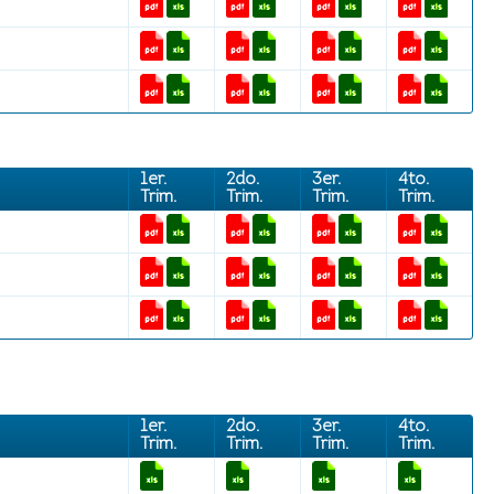
1er.
2do.
3er.
4to.
Trim.
Trim.
Trim.
Trim.
1er.
2do.
3er.
4to.
Trim.
Trim.
Trim.
Trim.