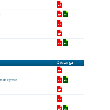
s
Descarga
to de egresos