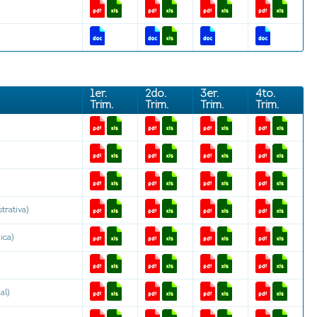
1er.
2do.
3er.
4to.
Trim.
Trim.
Trim.
Trim.
trativa)
ica)
al)