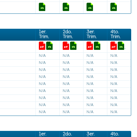
1er.
2do.
3er.
4to.
Trim.
Trim.
Trim.
Trim.
-
N/A
N/A
N/A
N/A
N/A
N/A
N/A
N/A
N/A
N/A
N/A
N/A
N/A
N/A
N/A
N/A
N/A
N/A
N/A
N/A
N/A
N/A
N/A
N/A
N/A
N/A
N/A
N/A
N/A
N/A
N/A
N/A
N/A
N/A
N/A
N/A
1er.
2do.
3er.
4to.