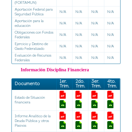
(FORTAMUN)
Aportación Federal para
N/A
N/A
N/A
N/A
Seguridad Pública
Aportación para la
N/A
N/A
N/A
N/A
educación
Obligaciones con Fondos
N/A
N/A
N/A
N/A
Federales
Ejercicio y Destino de
N/A
N/A
N/A
N/A
Gasto Federalizado
Evaluación de Recursos
N/A
N/A
N/A
N/A
Federales
Información Disciplina Financiera
1er.
2do.
3er.
4to.
Documento
Trim.
Trim.
Trim.
Trim.
Estado de Situación
financiera
Informe Analítico de la
Deuda Pública y otros
Pasivos