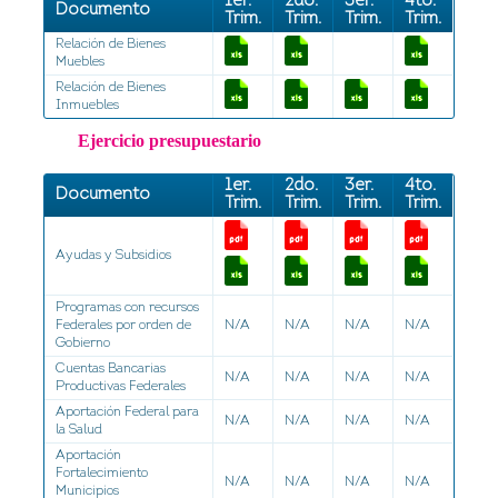
1er.
2do.
3er.
4to.
Documento
Trim.
Trim.
Trim.
Trim.
Relación de Bienes
Muebles
Relación de Bienes
Inmuebles
Ejercicio presupuestario
1er.
2do.
3er.
4to.
Documento
Trim.
Trim.
Trim.
Trim.
Ayudas y Subsidios
Programas con recursos
Federales por orden de
N/A
N/A
N/A
N/A
Gobierno
Cuentas Bancarias
N/A
N/A
N/A
N/A
Productivas Federales
Aportación Federal para
N/A
N/A
N/A
N/A
la Salud
Aportación
Fortalecimiento
N/A
N/A
N/A
N/A
Municipios