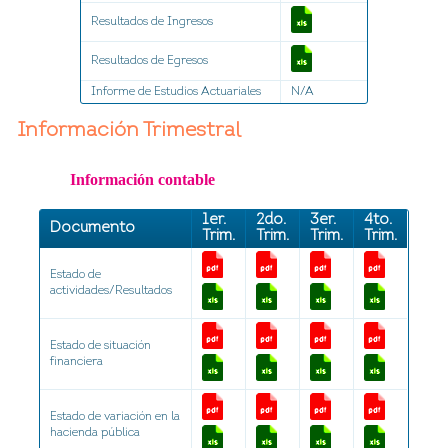
Resultados de Ingresos
Resultados de Egresos
Informe de Estudios Actuariales
N/A
Información Trimestral
Información contable
1er.
2do.
3er.
4to.
Documento
Trim.
Trim.
Trim.
Trim.
Estado de
actividades/Resultados
Estado de situación
financiera
Estado de variación en la
hacienda pública