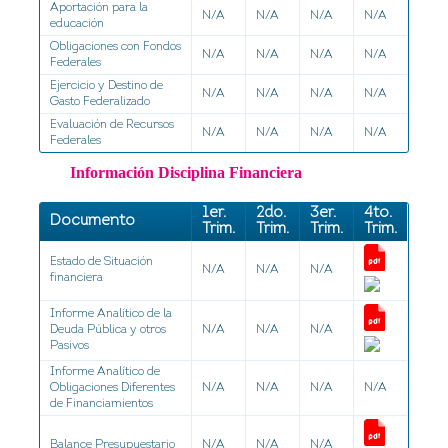
Aportación para la
N/A
N/A
N/A
N/A
educación
Obligaciones con Fondos
N/A
N/A
N/A
N/A
Federales
Ejercicio y Destino de
N/A
N/A
N/A
N/A
Gasto Federalizado
Evaluación de Recursos
N/A
N/A
N/A
N/A
Federales
Información Disciplina Financiera
1er.
2do.
3er.
4to.
Documento
Trim.
Trim.
Trim.
Trim.
Estado de Situación
N/A
N/A
N/A
financiera
Informe Analítico de la
Deuda Pública y otros
N/A
N/A
N/A
Pasivos
Informe Analítico de
Obligaciones Diferentes
N/A
N/A
N/A
N/A
de Financiamientos
Balance Presupuestario
N/A
N/A
N/A