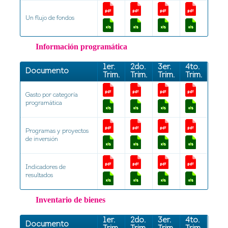
Un flujo de fondos
Información programática
1er.
2do.
3er.
4to.
Documento
Trim.
Trim.
Trim.
Trim.
Gasto por categoría
programática
Programas y proyectos
de inversión
Indicadores de
resultados
Inventario de bienes
1er.
2do.
3er.
4to.
Documento