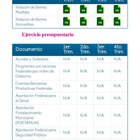
Trim.
Trim.
Trim.
Trim.
Relación de Bienes
Muebles
Relación de Bienes
Inmuebles
Ejercicio presupuestario
1er.
2do.
3er.
4to.
Documento
Trim.
Trim.
Trim.
Trim.
Ayudas y Subsidios
N/A
N/A
N/A
N/A
Programas con recursos
Federales por orden de
N/A
N/A
N/A
N/A
Gobierno
Cuentas Bancarias
N/A
N/A
N/A
N/A
Productivas Federales
Aportación Federal para
N/A
N/A
N/A
N/A
la Salud
Aportación
Fortalecimiento
N/A
N/A
N/A
N/A
Municipios
(FORTAMUN)
Aportación Federal para
N/A
N/A
N/A
N/A
Seguridad Pública