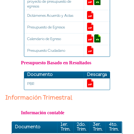
proyecto de presupuesto de
egresos
Dictámenes Acuerdo y Actas
Presupuesto de Egresos
Calendario de Egreso
Presupuesto Ciudadano
Presupuesto Basado en Resultados
Documento
Descarga
PBR
Información Trimestral
Información contable
1er.
2do.
3er.
4to.
Documento
Trim.
Trim.
Trim.
Trim.